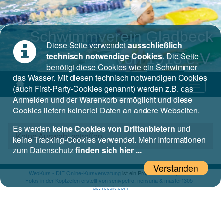
Schwimmverein Gladbeck
Diese Seite verwendet
ausschließlich
von 1913 e.V.
technisch notwendige Cookies
. Die Seite
benötigt diese Cookies wie ein Schwimmer
das Wasser. Mit diesen technisch notwendigen Cookies
(auch First-Party-Cookies genannt) werden z.B. das
Anmelden und der Warenkorb ermöglicht und diese
Cookies liefern keinerlei Daten an andere Webseiten.
Es werden
keine Cookies von Drittanbietern
und
Keine Auswahl getroffen
keine Tracking-Cookies verwendet. Mehr Informationen
zum Datenschutz
finden sich hier ...
Verstanden
WebKurs - DIE Online-Kursverwaltung
ist ein Projekt von
easywk.de
Fotos in der Kopfzeilen erstellt von senivpetro, nensuria & master1305 -
de.freepik.com