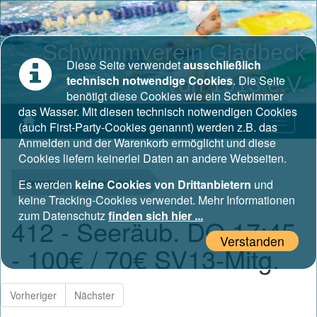
Schwimmverein Gladbeck
Diese Seite verwendet
ausschließlich
von 1913 e.V.
technisch notwendige Cookies
. Die Seite
benötigt diese Cookies wie ein Schwimmer
das Wasser. Mit diesen technisch notwendigen Cookies
(auch First-Party-Cookies genannt) werden z.B. das
Anmelden und der Warenkorb ermöglicht und diese
Cookies liefern keinerlei Daten an andere Webseiten.
Kategorien
Es werden
keine Cookies von Drittanbietern
1 - Seeräuberkurs
und
keine Tracking-Cookies verwendet. Mehr Informationen
zum Datenschutz
finden sich hier ...
412 - Seeräub. DO 17:45
Verstanden
- 100€ / 70€ SV13-Mitg.
Vorheriger
Nächster