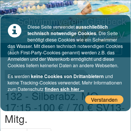
Schwimmverein Gladbeck
Diese Seite verwendet
ausschließlich
von 1913 e.V.
technisch notwendige Cookies
. Die Seite
benötigt diese Cookies wie ein Schwimmer
das Wasser. Mit diesen technisch notwendigen Cookies
(auch First-Party-Cookies genannt) werden z.B. das
Anmelden und der Warenkorb ermöglicht und diese
Cookies liefern keinerlei Daten an andere Webseiten.
Kategorien
Es werden
keine Cookies von Drittanbietern
3 - Schwimmabzeichen in Silber
und
keine Tracking-Cookies verwendet. Mehr Informationen
zum Datenschutz
finden sich hier ...
132 - Silberabz. MO
Verstanden
17:15 -100 € / 70 € SV13-
Mitg.