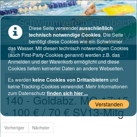
Schwimmverein Gladbeck
Diese Seite verwendet
ausschließlich
von 1913 e.V.
technisch notwendige Cookies
. Die Seite
benötigt diese Cookies wie ein Schwimmer
das Wasser. Mit diesen technisch notwendigen Cookies
(auch First-Party-Cookies genannt) werden z.B. das
Anmelden und der Warenkorb ermöglicht und diese
Cookies liefern keinerlei Daten an andere Webseiten.
Kategorien
Es werden
keine Cookies von Drittanbietern
4 - Schwimmabzeichen in Gold
und
keine Tracking-Cookies verwendet. Mehr Informationen
zum Datenschutz
finden sich hier ...
140 - Goldabz. MO 17:15
Verstanden
- 100 € / 70 € SV13-Mitg
Vorheriger
Nächster